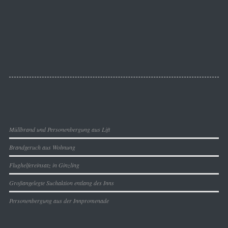
14. DEZEMBER 2009
Aktuelles
Müllbrand und Personenbergung aus Lift
Brandgeruch aus Wohnung
Flughelfereinsatz in Ginzling
Großangelegte Suchaktion entlang des Inns
Personenbergung aus der Innpromenade