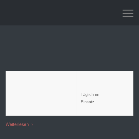
Aktuelles Einsatzgeschehen
STARTSEITE
Täglich im
Einsatz...
Weiterlesen