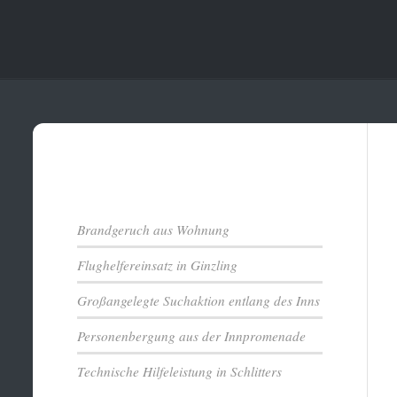
Aktuelles
Brandgeruch aus Wohnung
Flughelfereinsatz in Ginzling
Großangelegte Suchaktion entlang des Inns
Personenbergung aus der Innpromenade
Technische Hilfeleistung in Schlitters