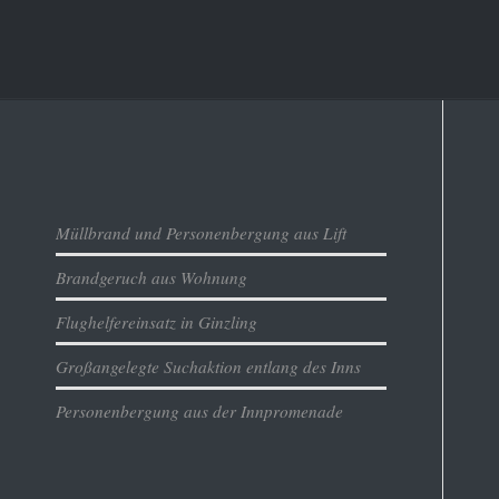
Aktuelles
Müllbrand und Personenbergung aus Lift
Brandgeruch aus Wohnung
Flughelfereinsatz in Ginzling
Großangelegte Suchaktion entlang des Inns
Personenbergung aus der Innpromenade