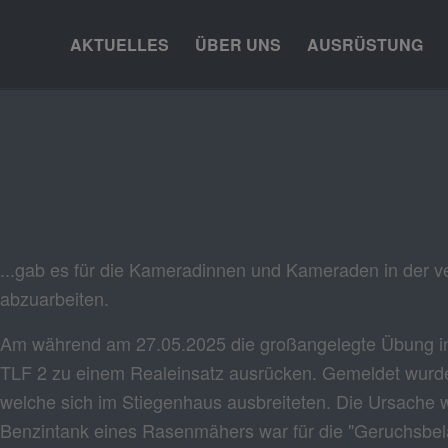
AKTUELLES
ÜBER UNS
AUSRÜSTUNG
Keine Pause
EINSÄTZE
,
STARTSEITE
...gab es für die Kameradinnen und Kameraden in der 
abzuarbeiten.
Am während am 27.05.2025 die großangelegte Übung in 
TLF 2 zu einem Realeinsatz ausrücken. Gemeldet wur
welche sich im Stiegenhaus ausbreiteten. Die Ursache 
Benzintank eines Rasenmähers war für die "Geruchsbelä