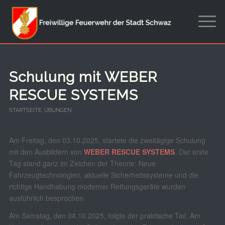
Schulung mit WEBER
RESCUE SYSTEMS
STARTSEITE
,
ÜBUNGEN
Am Freitag, den 03.10.2025, startete die zweitägige Schulung
mit den Ausbildern von
WEBER RESCUE SYSTEMS
. Der erste
Tag stand ganz im Zeichen der Theorie: Neue
Fahrzeugtechnologien, aktuelle Sicherheitssysteme und die
richtige Handhabung moderner Rettungsgeräte wurden
ausführlich besprochen.
Am Samstag, den 04.10.2025, folgte der praktische Teil. Am