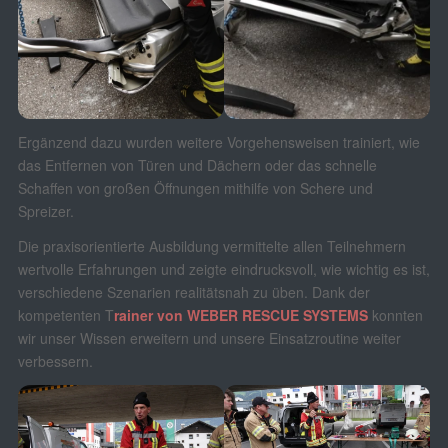
Ergänzend dazu wurden weitere Vorgehensweisen trainiert, wie
das Entfernen von Türen und Dächern oder das schnelle
Schaffen von großen Öffnungen mithilfe von Schere und
Spreizer.
Die praxisorientierte Ausbildung vermittelte allen Teilnehmern
wertvolle Erfahrungen und zeigte eindrucksvoll, wie wichtig es ist,
verschiedene Szenarien realitätsnah zu üben. Dank der
kompetenten T
rainer von WEBER RESCUE SYSTEMS
konnten
wir unser Wissen erweitern und unsere Einsatzroutine weiter
verbessern.