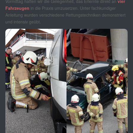
Vormittag hatten wir die Gelegenheit, das Erlernte direkt an
vier
Fahrzeugen
in die Praxis umzusetzen. Unter fachkundiger
Anleitung wurden verschiedene Rettungstechniken demonstriert
und intensiv geübt.