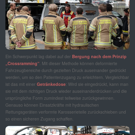
Ein Schwerpunkt lag dabei auf der
Bergung nach dem Prinzip
„Crossramming“
. Mit dieser Methode können deformierte
Fahrzeugbereiche durch gezielten Druck auseinander gedrückt
werden, um so den Patientenzugang zu erleichtern. Vergleichbar
ist das mit einer
Getränkedose
: Wird sie eingedrückt, kann man
sie mit dem richtigen Druck wieder auseinanderdrücken und die
ursprüngliche Form zumindest teilweise zurückgewinnen.
Genauso können Einsatzkräfte mit hydraulischen
Rettungsgeräten verformte Karosserieteile zurückschieben und
so einen sicheren Zugang schaffen.