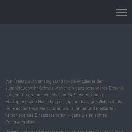
24h Übung
Jugendfeuerwehr
FEUERWEHRJUGEND
,
STARTSEITE
Von Freitag auf Samstag stand für die Mitglieder der
Jugendfeuerwehr Schwaz wieder ein ganz besonderes Ereignis
auf dem Programm: die jährliche 24-Stunden-Übung.
Ein Tag und eine Nacht lang schlüpften die Jugendlichen in die
Rolle echter Feuerwehrfrauen und -männer und meisterten
verschiedenste Einsatzszenarien – ganz wie im echten
Feuerwehralltag.
Bereits kurz nach Dienstbeginn heulte das erste Mal der Alarm: