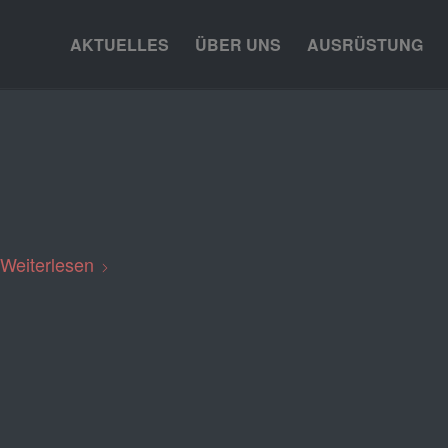
AKTUELLES
ÜBER UNS
AUSRÜSTUNG
22.09. Brandmeldealarm
EINSÄTZE
,
STARTSEITE
Weiterlesen
22. SEPTEMBER 2018