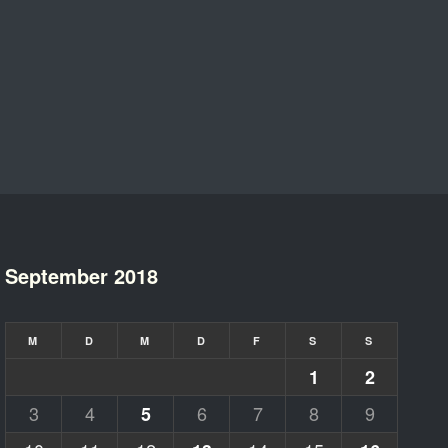
September 2018
M
D
M
D
F
S
S
1
2
3
4
6
7
8
9
5