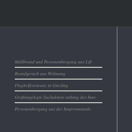
Aktuelles
Müllbrand und Personenbergung aus Lift
Brandgeruch aus Wohnung
Flughelfereinsatz in Ginzling
Großangelegte Suchaktion entlang des Inns
Personenbergung aus der Innpromenade