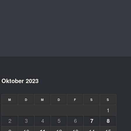
Oktober 2023
M
D
M
D
F
S
S
1
2
3
4
5
6
7
8