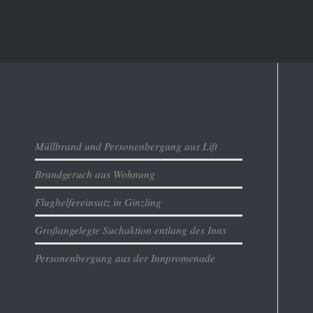
Aktuelles
Müllbrand und Personenbergung aus Lift
Brandgeruch aus Wohnung
Flughelfereinsatz in Ginzling
Großangelegte Suchaktion entlang des Inns
Personenbergung aus der Innpromenade