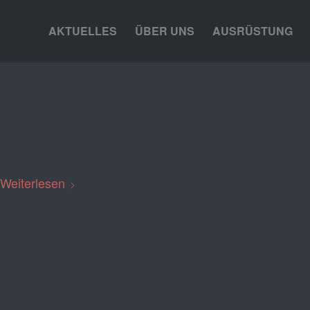
AKTUELLES
ÜBER UNS
AUSRÜSTUNG
Fortbildung Flughelfer B
STARTSEITE
,
ÜBUNGEN
Weiterlesen
18. OKTOBER 2023