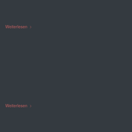
ersten Monat
EINSÄTZE
,
STARTSEITE
Weiterlesen
31. JANUAR 2021
28.01. Austausch LFB
angelaufen
STARTSEITE
Weiterlesen
28. JANUAR 2021