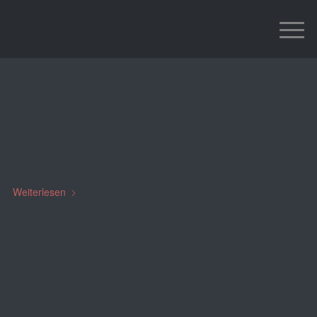
29.01. Im Bahnhof
„gefangen“
EINSÄTZE
,
STARTSEITE
Weiterlesen
31. JANUAR 2021
31.01. 35. Alarmierungen im