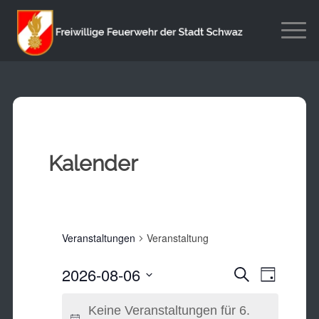
Kalender
Veranstaltungen
Veranstaltung
Veransta
Veranst
2026-08-06
Suche
Tag
Ansicht
Suche
Datum
Navigat
wählen.
Keine Veranstaltungen für 6.
und