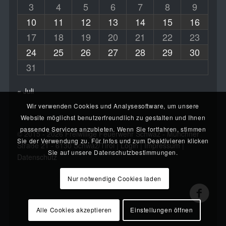
3
4
5
6
7
8
9
10
11
12
13
14
15
16
17
18
19
20
21
22
23
24
25
26
27
28
29
30
31
« Juli
Wir verwenden Cookies und Analysesoftware, um unsere
Website möglichst benutzerfreundlich zu gestalten und Ihnen
passende Services anzubieten. Wenn Sie fortfahren, stimmen
© 2015 - 2026 Freiwillige Feuerwehr Schwaz - Münchner
Sie der Verwendung zu. Für Infos und zum Deaktivieren klicken
Straße 21 - 6130 Schwaz/Tirol |
Login
|
Impressum
|
Sie auf unsere Datenschutzbestimmungen.
Datenschutz
Nur notwendige Cookies laden
Alle Cookies akzeptieren
Einstellungen öffnen